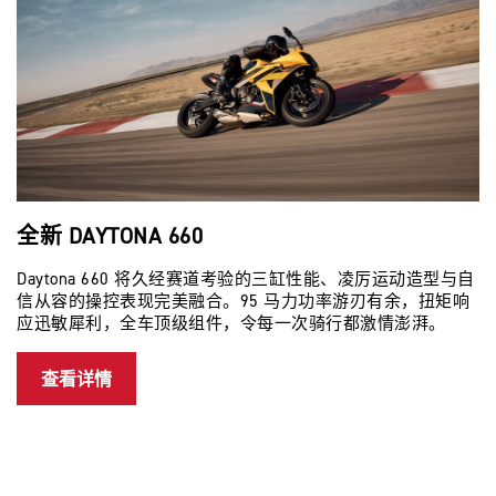
全新 DAYTONA 660
全
Daytona 660 将久经赛道考验的三缸性能、凌厉运动造型与自
信从容的操控表现完美融合。95 马力功率游刃有余，扭矩响
应迅敏犀利，全车顶级组件，令每一次骑行都激情澎湃。
查看详情