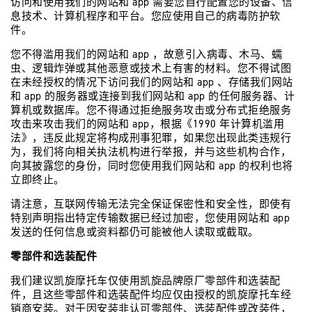
访问和使用我们的网站和 app 需要您自行配置您的设备、信
息技术、计算机程序和平台。您应使用自己的病毒防护软
件。
您不得滥用我们的网站和 app ，故意引入病毒、木马、蠕
虫、逻辑炸弹或其他恶意或技术上有害的材料。您不得试图
在未经授权的情况下访问我们的网站和 app 、存储我们网站
和 app 的服务器或连接到我们网站和 app 的任何服务器、计
算机或数据库。您不得通过拒绝服务攻击或分布式拒绝服务
攻击来攻击我们的网站和 app，根据《1990 年计算机滥用
法》，违反此规定将构成刑事犯罪，如果您出现此类违规行
为，我们将向相关执法机构进行举报，并与这些机构合作，
向其披露您的身份，同时您使用我们网站和 app 的权利也将
立即终止。
请注意，互联网传输无法完全保证保密性和安全性，即使有
特别声明指出特定传输数据已经过加密，您使用网站和 app
发送的任何信息或资料都仍可能被他人读取或截取。
零部件和选装配件
我们建议凯旋摩托车仅使用凯旋品牌原厂零部件和选装配
件，且这些零部件和选装配件均应仅由授权的凯旋摩托车经
销商安装。对于因安装非认可零部件、选装配件或改装件，