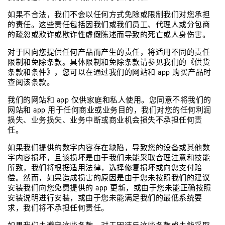
如果不合法，我们不会以任何方式免除或限制我们对您承担
的责任。这些责任包括因我们或我们员工、代理人或分包商
的疏忽或欺诈或欺诈性虚假陈述而导致的死亡或人身伤害。
对于因向您提供任何产品而产生的责任，将适用不同的责任
限制和免除条款。具体限制和免除条款请参见我们的《供货
条款和条件》，您可以在通过我们的网站和 app 购买产品时
查阅该条款。
我们的网站和 app 仅供家庭和私人使用。您同意不将我们的
网站和 app 用于任何商业或业务目的，我们对您的任何利润
损失、业务损失、业务中断或商业机会损失不承担任何责
任。
如果我们提供的数字内容存在缺陷，导致您的设备或其他数
字内容损坏，且该损坏是由于我们未能采取合理注意和技能
所致，我们将根据适用法律，选择修复损坏或向您支付赔
偿。然而，如果造成损害的原因是由于您未按照我们的建议
安装我们向您免费提供的 app 更新，或由于您未能正确按照
安装说明进行安装，或由于您未能满足我们的最低系统要
求，我们将不承担任何责任。