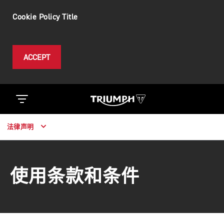
Cookie Policy Title
ACCEPT
法律声明
使用条款和条件