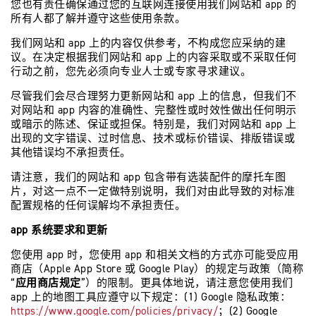
您也有责任确保通过您的互联网连接使用我们网站和 app 的
所有人都了解并遵守这些使用条款。
我们网站和 app 上的内容仅供参考，不构成您应采纳的建
议。在决定根据我们网站和 app 上的内容采取或不采取任何
行动之前，您先必须向专业人士或专家寻求建议。
尽管我们会尽合理努力更新网站和 app 上的信息，但我们不
对网站和 app 内容的准确性、完整性或时效性做出任何明示
或暗示的陈述、保证或担保。特别是，我们对网站和 app 上
出现的文字错误、过时信息、技术或标价错误、排版错误或
其他错误均不承担责任。
请注意，我们的网站和 app 包含带有选装配件的摩托车图
片，对这一点不一定做特别说明，我们对由此导致的对标准
配置规格的任何误解均不承担责任。
app 系统要求和更新
您使用 app 时，您使用 app 和相关文档的方式亦可能受应用
商店（Apple App Store 或 Google Play）的规定与政策（简称
“
应用商店规定
”）的限制。更具体地说，请注意您使用我们
app 上的地图工具应遵守以下规定：(1) Google 隐私政策：
https://www.google.com/policies/privacy/
；(2) Google