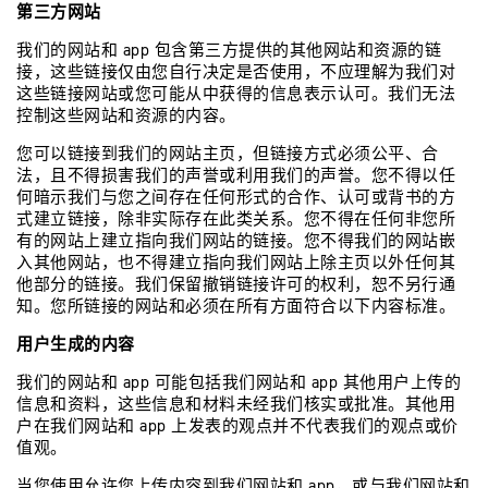
第三方网站
我们的网站和 app 包含第三方提供的其他网站和资源的链
接，这些链接仅由您自行决定是否使用，不应理解为我们对
这些链接网站或您可能从中获得的信息表示认可。我们无法
控制这些网站和资源的内容。
您可以链接到我们的网站主页，但链接方式必须公平、合
法，且不得损害我们的声誉或利用我们的声誉。您不得以任
何暗示我们与您之间存在任何形式的合作、认可或背书的方
式建立链接，除非实际存在此类关系。您不得在任何非您所
有的网站上建立指向我们网站的链接。您不得我们的网站嵌
入其他网站，也不得建立指向我们网站上除主页以外任何其
他部分的链接。我们保留撤销链接许可的权利，恕不另行通
知。您所链接的网站和必须在所有方面符合以下内容标准。
用户生成的内容
我们的网站和 app 可能包括我们网站和 app 其他用户上传的
信息和资料，这些信息和材料未经我们核实或批准。其他用
户在我们网站和 app 上发表的观点并不代表我们的观点或价
值观。
当您使用允许您上传内容到我们网站和 app，或与我们网站和