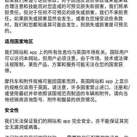
如果我们未遵守这些条款，对于因违反这些条款或未能采取
合理注意和技能而对您造成的可预见损失和损害，我们将承
担责任。但对于任何不可预见的损失或损害，我们不承担责
任。如果损失或损害显然会发生，或者在您接受这些条款
时，我们和您都知道其可能会发生，则损失或损害是可预见
的。
适用国家地区
我们网站和 app 上的所有信息均与英国市场有关。国际用户
可以访问本网站，但用户必须注意，由于市场、技术或法律
法规限制，某些产品、方案和服务可能无法在您的国家获
得。
摩托车和附件规格可能因国家而异。英国网站和 app 上显示
的规格仅适用于英国。请注意，许多国家禁止进口、注册和/
或使用最初并非依照该国规范而制造的车辆和附件。请向当
地经销商咨询型号、附件和服装的供货情况。
安全性
我们无法保证我们的网站和 app 完全安全，亦不能保证其完
全无漏洞或病毒。