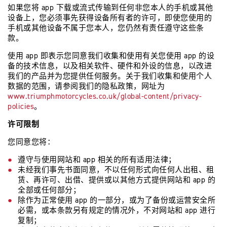
如果您将 app 下载或流式传输到任何非您本人的手机或其他
设备上，您必须事先获得设备所有者的许可，即使您使用的
手机或其他设备不属于您本人，您仍然有责任遵守这些条
款。
使用 app 即表示您同意我们收集和使用有关您使用 app 的设
备的技术信息，以及相关软件、硬件和外设的信息，以改进
我们的产品并为您提供任何服务。关于我们收集和使用个人
数据的范围，请参阅我们的隐私政策，网址为
www.triumphmotorcycles.co.uk/global-content/privacy-
policies
。
许可限制
您同意您将：
遵守与使用网站和 app 相关的所有适用法律；
未经我们事先书面同意，不以任何形式向任何人出租、租
赁、再许可、出借、提供或以其他方式提供网站和 app 的
全部或任何部分；
除作为正常使用 app 的一部分，或为了备份或运营安全所
必需，或本条款另有规定的情况外，不对网站和 app 进行
复制；