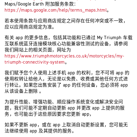
Maps/Google Earth 附加服务条款：
https://maps.google.com/help/terms_maps.html
。
若本使用条款与应用商店规定之间存在任何冲突或不一致，
应以应用商店规定为准。
有关 app 的更多信息，包括其功能和已通过 My Triumph 车载
互联系统蓝牙连接模块核心功能兼容性测试的设备，请参阅
我们网站上的相关页面，网址为
https://www.triumphmotorcycles.co.uk/motorcycles/my-
triumph-connectivity-system
。
我们赋予您个人使用上述手机 app 的权利，您不可将 app 的
使用权转让给他人，无论是以免费、收费或其他任何方式进
行转让。如果您出售安装了 app 的任何设备，您必须将 app
从该设备上删除 。
为提升性能、增强功能、顺应操作系统变化或解决安全问
题，我们可能不定期自动更新 app 并更改 app 上提供的服
务，也可能出于这些原因要求您更新 app，
如果不更新 app，或在 app 上取消自动更新设置，您可能无
法继续使用 app 及其提供的服务。