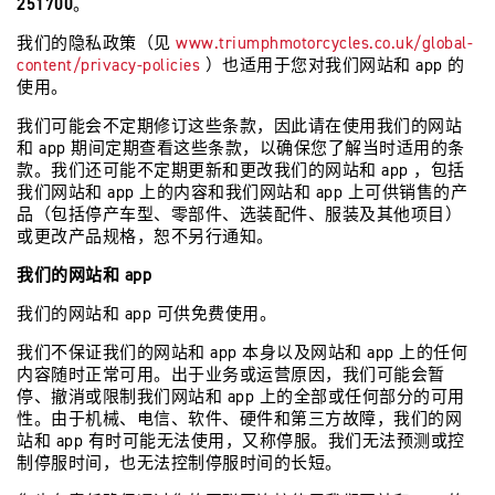
251700
。
我们的隐私政策（见
www.triumphmotorcycles.co.uk/global-
content/privacy-policies
）也适用于您对我们网站和 app 的
使用。
我们可能会不定期修订这些条款，因此请在使用我们的网站
和 app 期间定期查看这些条款，以确保您了解当时适用的条
款。我们还可能不定期更新和更改我们的网站和 app ，包括
我们网站和 app 上的内容和我们网站和 app 上可供销售的产
品（包括停产车型、零部件、选装配件、服装及其他项目）
或更改产品规格，恕不另行通知。
我们的网站和 app
我们的网站和 app 可供免费使用。
我们不保证我们的网站和 app 本身以及网站和 app 上的任何
内容随时正常可用。出于业务或运营原因，我们可能会暂
停、撤消或限制我们网站和 app 上的全部或任何部分的可用
性。由于机械、电信、软件、硬件和第三方故障，我们的网
站和 app 有时可能无法使用，又称停服。我们无法预测或控
制停服时间，也无法控制停服时间的长短。