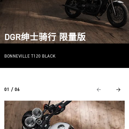
DGR绅士骑行 限量版
BONNEVILLE T120 BLACK
01 / 06
Previous
Next