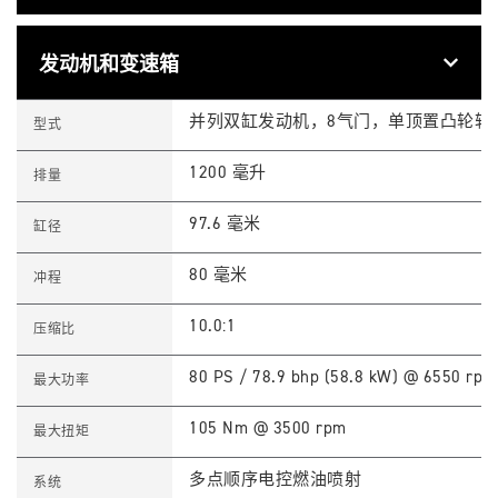
T
Feature
Details
1
建议零售价(含税) 151,900 元起
零售价(含税)
2
发动机和变速箱
0
B
L
T
Feature
Details
A
1
并列双缸发动机，8气门，单顶置凸轮轴（
型式
C
2
K
0
D
B
1200 毫升
排量
G
L
R
A
L
C
97.6 毫米
缸径
I
K
M
D
I
G
80 毫米
冲程
T
R
E
L
D
I
10.0:1
压缩比
E
M
D
I
I
T
80 PS / 78.9 bhp (58.8 kW) @ 6550 rpm
最大功率
T
E
I
D
O
E
105 Nm @ 3500 rpm
最大扭矩
N
D
S
I
p
T
多点顺序电控燃油喷射
系统
e
I