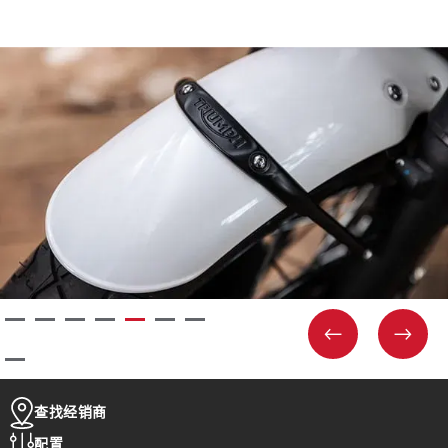
0
c
B
a
L
t
A
i
C
o
K
n
D
s
G
R
L
I
M
I
T
E
D
E
D
I
T
I
O
N
S
PREVIOUS
NEXT
p
e
c
i
查找经销商
f
i
配置