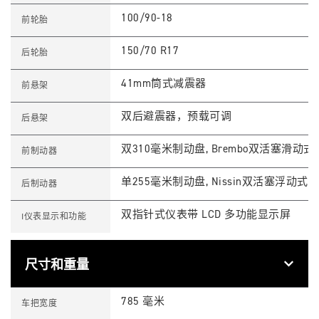
L
I
100/90-18
前轮胎
M
I
T
150/70 R17
后轮胎
E
D
E
41mm筒式减震器
前悬架
D
I
T
双后避震器，预载可调
后悬架
I
O
N
双310毫米制动盘, Brembo双活塞滑动式制
前制动器
S
p
e
单255毫米制动盘, Nissin双活塞浮动式 
后制动器
c
i
f
双指针式仪表带 LCD 多功能显示屏
I仪表显示和功能
i
c
a
t
i
尺寸和重量
o
n
T
Feature
Details
s
1
785 毫米
车把宽度
2