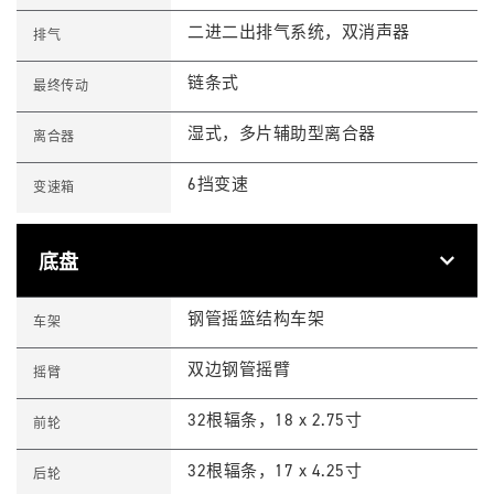
c
O
i
N
二进二出排气系统，双消声器
排气
f
S
i
p
c
e
链条式
最终传动
a
c
t
i
i
f
湿式，多片辅助型离合器
o
离合器
i
n
c
s
a
6挡变速
t
变速箱
i
o
n
s
底盘
T
Feature
Details
1
钢管摇篮结构车架
车架
2
0
B
双边钢管摇臂
摇臂
L
A
C
32根辐条，18 x 2.75寸
前轮
K
D
G
32根辐条，17 x 4.25寸
后轮
R