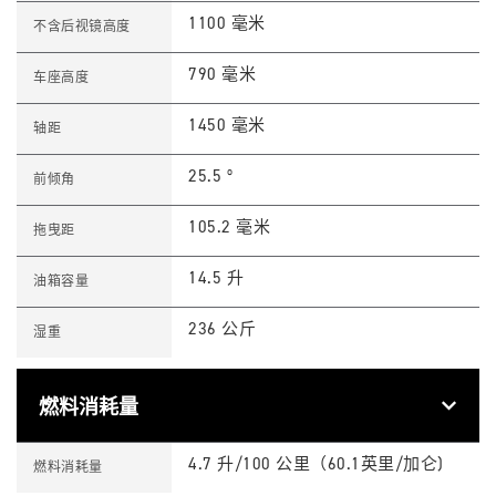
0
B
1100 毫米
不含后视镜高度
L
A
C
790 毫米
车座高度
K
D
G
1450 毫米
轴距
R
L
I
25.5 º
前倾角
M
I
T
105.2 毫米
拖曳距
E
D
E
14.5 升
油箱容量
D
I
T
236 公斤
湿重
I
O
N
S
p
燃料消耗量
e
c
T
Feature
Details
i
1
4.7 升/100 公里（60.1英里/加仑)
燃料消耗量
f
2
i