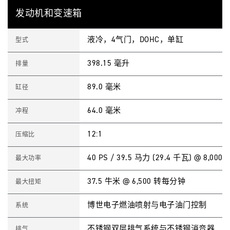
S
Feature
Details
C
发动机和变速箱
R
A
M
液冷，4气门，DOHC，单缸
B
型式
L
E
398.15 毫升
R
排量
4
0
0
89.0 毫米
缸径
X
S
p
64.0 毫米
冲程
e
c
i
12:1
压缩比
f
i
c
40 PS / 39.5 马力 (29.4 千瓦) @ 8,00
最大功率
a
t
i
37.5 牛米 @ 6,500 转每分钟
最大扭矩
o
n
s
博世电子燃油喷射与电子油门控制
系统
不锈钢双层排气系统与不锈钢消音器
排气