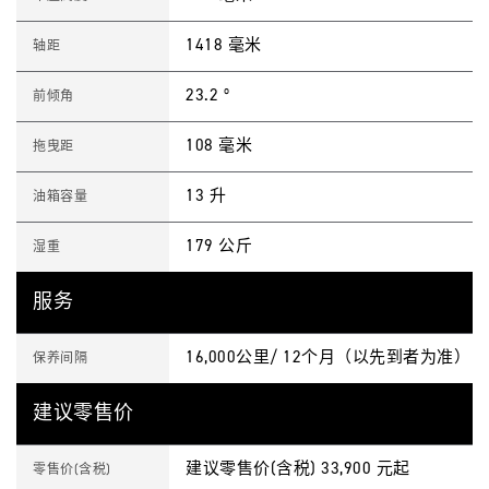
1418 毫米
轴距
23.2 º
前倾角
108 毫米
拖曳距
13 升
油箱容量
179 公斤
湿重
服务
16,000公里/ 12个月（以先到者为准）
保养间隔
建议零售价
建议零售价(含税) 33,900 元起
零售价(含税)