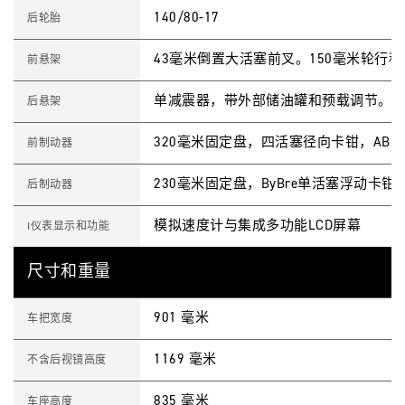
140/80-17
后轮胎
43毫米倒置大活塞前叉。150毫米轮行程
前悬架
单减震器，带外部储油罐和预载调节。1
后悬架
320毫米固定盘，四活塞径向卡钳，ABS
前制动器
230毫米固定盘，ByBre单活塞浮动卡钳，
后制动器
模拟速度计与集成多功能LCD屏幕
I仪表显示和功能
尺寸和重量
901 毫米
车把宽度
1169 毫米
不含后视镜高度
835 毫米
车座高度