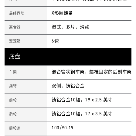
X形圈链条
最终传动
湿式，多片，滑动
离合器
6速
变速箱
底盘
混合管状钢车架，螺栓固定的后副车架
车架
双侧，铸铝合金
摇臂
铸铝合金10辐，19 x 2.5 英寸
前轮
铸铝合金10辐，17 x 3.5 英寸
后轮
100/90-19
前轮胎