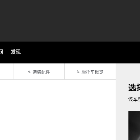
间
发现
4
.
5
.
选装配件
摩托车概览
选
该车