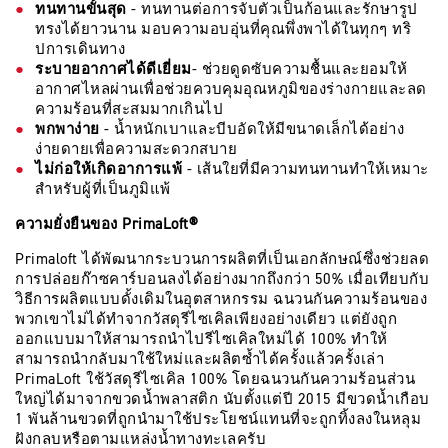
ทนทานขั้นสุด
- ทนทานต่อการจับตัวเป็นก้อนและรักษารูป
ทรงได้ยาวนาน มอบความอบอุ่นที่คุณพึ่งพาได้ในทุกๆ ทริ
ปการเดินทาง
ระบายอากาศได้ดีเยี่ยม
- ช่วยดูดซับความชื้นและยอมให้
อากาศไหลผ่านเพื่อช่วยควบคุมอุณหภูมิของร่างกายและลด
ความร้อนที่สะสมมากเกินไป
พกพาง่าย
- น้ำหนักเบาและบีบอัดให้มีขนาดเล็กได้อย่าง
ง่ายดายเพื่อความสะดวกสบาย
ไม่ก่อให้เกิดอาการแพ้
- เส้นใยที่มีความทนทานทำให้เหมาะ
สำหรับผู้ที่เป็นภูมิแพ้
ความยั่งยืนของ PrimaLoft®
Primaloft ได้พัฒนากระบวนการผลิตที่เป็นเอกลักษณ์ซึ่งช่วยลด
การปล่อยก๊าซคาร์บอนลงได้อย่างมากถึงกว่า 50% เมื่อเทียบกับ
วิธีการผลิตแบบดั้งเดิมในอุตสาหกรรม ฉนวนกันความร้อนของ
พวกเขาไม่ได้ทำจากวัสดุรีไซเคิลเพียงอย่างเดียว แต่ยังถูก
ออกแบบมาให้สามารถนำไปรีไซเคิลใหม่ได้ 100% ทำให้
สามารถนำกลับมาใช้ใหม่และผลิตซ้ำได้ครั้งแล้วครั้งเล่า
PrimaLoft ใช้วัสดุรีไซเคิล 100% โดยฉนวนกันความร้อนส่วน
ใหญ่ได้มาจากขวดน้ำพลาสติก นับตั้งแต่ปี 2015 มีขวดน้ำเกือบ
1 พันล้านขวดที่ถูกนำมาใช้ประโยชน์แทนที่จะถูกทิ้งลงในหลุม
ฝังกลบหรือตามแหล่งน้ำทางทะเลครับ