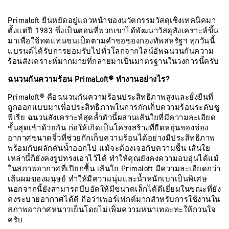
Primaloft ยืนหยัดอยู่แถวหน้าของนวัตกรรมวัสดุเชิงเทคนิคมา
ตั้งแต่ปี 1983 ซึ่งเป็นตอนที่พวกเขาได้พัฒนาวัสดุสังเคราะห์ขึ้น
มาเพื่อใช้ทดแทนขนเป็ดตามคำขอของกองทัพสหรัฐฯ ทุกวันนี้
แบรนด์ได้รับการยอมรับไปทั่วโลกจากไลน์อัพฉนวนกันความ
ร้อนสังเคราะห์มากมายที่กลายมาเป็นมาตรฐานในวงการนี้ครับ
ฉนวนกันความร้อน PrimaLoft® ทำงานอย่างไร?
Primaloft® คือฉนวนกันความร้อนประสิทธิภาพสูงและยั่งยืนที่
ถูกออกแบบมาเพื่อประสิทธิภาพในการกักเก็บความร้อนระดับซู
พีเรีย ฉนวนสังเคราะห์สุดล้ำตัวนี้ผสานเส้นใยที่มีความละเอียด
ขั้นสุดเข้าด้วยกัน ก่อให้เกิดเป็นโครงสร้างที่ยืดหยุ่นของช่อง
อากาศขนาดจิ๋วที่ช่วยกักเก็บความร้อนได้อย่างมีประสิทธิภาพ
พร้อมกับผลักดันน้ำออกไป แม้จะต้องเจอกับความชื้น เส้นใย
เหล่านี้ก็ยังคงรูปทรงเอาไว้ได้ ทำให้คุณยังคงความอบอุ่นได้แม้
ในสภาพอากาศที่เปียกชื้น เส้นใย Primaloft มีความละเอียดกว่า
เส้นผมของมนุษย์ ทำให้มีความนุ่มและน้ำหนักเบาเป็นพิเศษ
นอกจากนี้ยังสามารถบีบอัดให้มีขนาดเล็กได้ดีเยี่ยมในขณะที่ยัง
คงระบายอากาศได้ดี ถือว่าเพอร์เฟกต์มากสำหรับการใช้งานใน
สภาพอากาศหนาวเย็นโดยไม่เพิ่มความหนาเทอะทะให้กวนใจ
ครับ