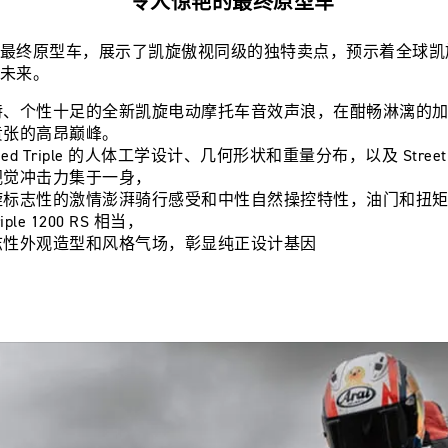
令人惊艳的最终原型车
最终原型车，展示了凯旋傲视同级的独特卖点，预示着全球凯
未来。
特、个性十足的全新凯旋电动摩托车音效声浪，在酣畅淋漓的
贲张的高昂巅峰。
eed Triple 的人体工学设计、几何形状和重量分布，以及 Street T
视觉冲击力集于一身，
旋标志性的激情澎湃骑行感受和中性自然操控特性，油门和扭
riple 1200 RS 相当，
志性外观造型和风格气场，彰显纯正设计基因