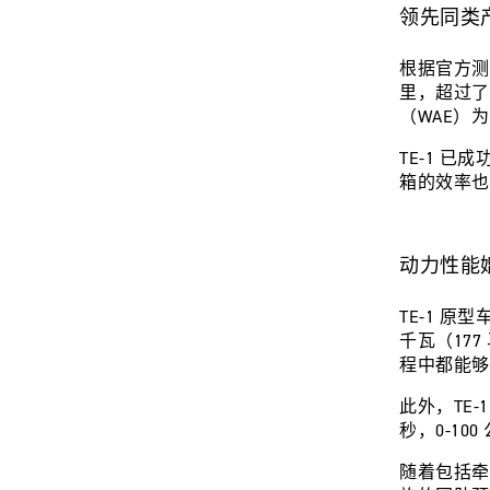
领先同类产
根据官方测试
里，超过了
（WAE）
TE-1 
箱的效率也
动力性能媲美
TE-1 原型
千瓦（177
程中都能够
此外，TE-
秒，0-100
随着包括牵