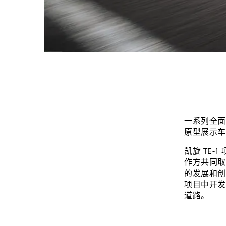
一系列全面
原型展示车
凯旋 TE
作方共同取
的发展和创
项目中开发
道路。