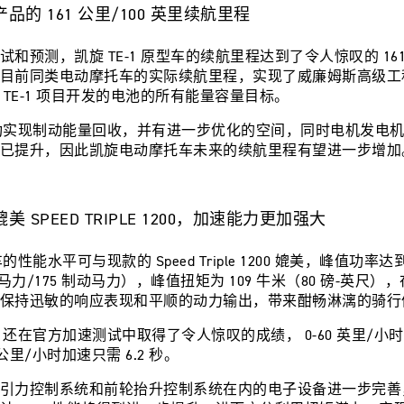
品的 161 公里/100 英里续航里程
和预测，凯旋 TE-1 原型车的续航里程达到了令人惊叹的 161 
目前同类电动摩托车的实际续航里程，实现了威廉姆斯高级工
为 TE-1 项目开发的电池的所有能量容量目标。
已成功实现制动能量回收，并有进一步优化的空间，同时电机发电
已提升，因此凯旋电动摩托车未来的续航里程有望进一步增加
 SPEED TRIPLE 1200，加速能力更加强大
车的性能水平可与现款的 Speed Triple 1200 媲美，峰值功率达
 马力/175 制动马力），峰值扭矩为 109 牛米（80 磅-英尺
保持迅敏的响应表现和平顺的动力输出，带来酣畅淋漓的骑行
1 还在官方加速测试中取得了令人惊叹的成绩， 0-60 英里/小时加
 公里/小时加速只需 6.2 秒。
引力控制系统和前轮抬升控制系统在内的电子设备进一步完善