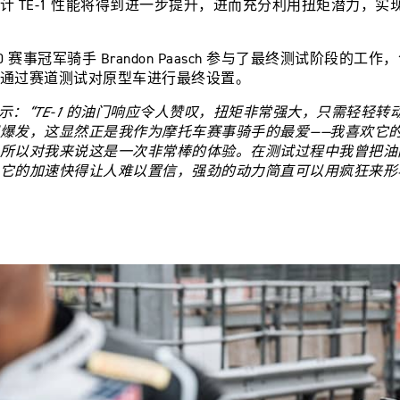
计 TE-1 性能将得到进一步提升，进而充分利用扭矩潜力，实
a 200 赛事冠军骑手 Brandon Paasch 参与了最终测试阶段的
及通过赛道测试对原型车进行最终设置。
n 表示：“TE-1 的油门响应令人赞叹，扭矩非常强大，只需轻轻
爆发，这显然正是我作为摩托车赛事骑手的最爱——我喜欢它
所以对我来说这是一次非常棒的体验。在测试过程中我曾把油
它的加速快得让人难以置信，强劲的动力简直可以用疯狂来形